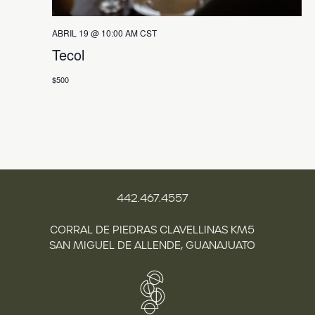
Ó
N
D
T
ABRIL 19 @ 10:00 AM
CST
O
Tecol
E
V
$500
I
S
T
A
S
442.467.4557
D
CORRAL DE PIEDRAS CLAVELLINAS KM5
E
SAN MIGUEL DE ALLENDE, GUANAJUATO
E
V
E