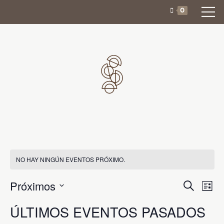
SALTAR
0
AL
CONTENIDO
NO HAY NINGÚN EVENTOS PRÓXIMO.
B
N
Próximos
B
L
A
u
Ú
S
i
s
V
ÚLTIMOS EVENTOS PASADOS
E
s
S
c
E
L
t